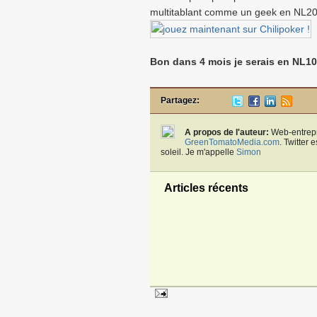
multitablant comme un geek en NL200
Bon dans 4 mois je serais en NL100
Partagez:
A propos de l'auteur:
Web-entrepr
GreenTomatoMedia.com
. Twitter
soleil. Je m'appelle
Simon
Articles récents