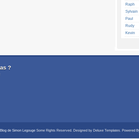
Raph
Sylvain
Paul
Rudy
Kevin
as ?
!
Blog de Simon Legouge
Some Rights Reserved. Designed by Deluxe Templates. Powered 