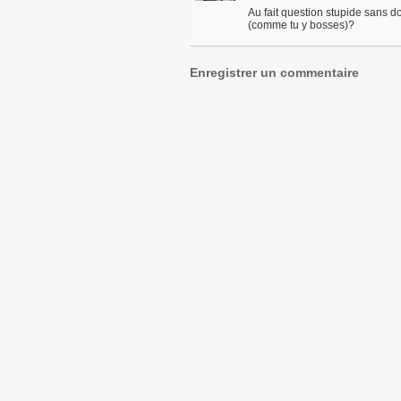
Au fait question stupide sans do
(comme tu y bosses)?
Enregistrer un commentaire