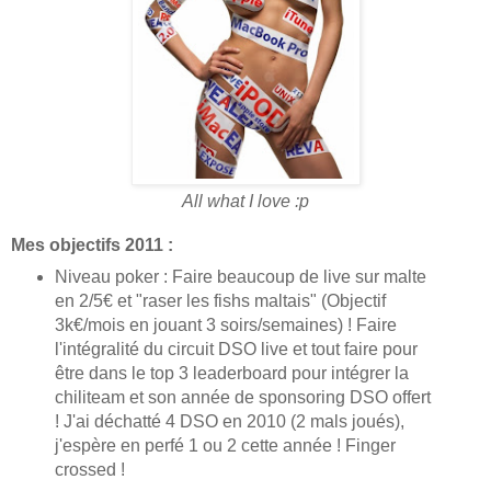
All what I love :p
Mes objectifs 2011 :
Niveau poker : Faire beaucoup de live sur malte
en 2/5€ et "raser les fishs maltais" (Objectif
3k€/mois en jouant 3 soirs/semaines) ! Faire
l'intégralité du circuit DSO live et tout faire pour
être dans le top 3 leaderboard pour intégrer la
chiliteam et son année de sponsoring DSO offert
! J'ai déchatté 4 DSO en 2010 (2 mals joués),
j'espère en perfé 1 ou 2 cette année ! Finger
crossed !