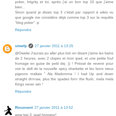
poker, Intgrity et toi, après j'ai un bon top 10 que j'aime
bien...
Sinon quand je disais top 3 c'était par rapport à wikio vu
que google me considère déjà comme top 3 sur la requête
"blog poker" :p
Répondre
simefp
27 janvier 2011 à 13:25
@Owelie J'aurais pu aller plus loin en disant j'aime les bains
de 2 heures, avec 2 clopes et mon ipad, et une petite fouf
fromage en guise de petit dej :)) ! Préssé de revenir pour
voir le skill de la nouvelle spicy sharkette et les bons vieux
pigeons maltais " Ala Madonnna ! I had Up and down
straight drrrraw, plus the spades forrr the flush, mela mela
Kings never win !
Répondre
Rincevent
27 janvier 2011 à 13:52
wow top 3, quel honneur!