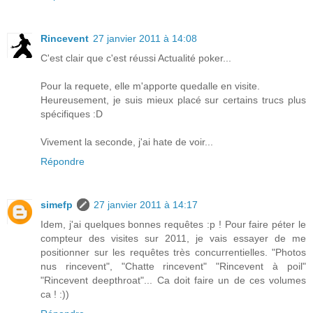
Rincevent
27 janvier 2011 à 14:08
C'est clair que c'est réussi Actualité poker...
Pour la requete, elle m'apporte quedalle en visite.
Heureusement, je suis mieux placé sur certains trucs plus
spécifiques :D
Vivement la seconde, j'ai hate de voir...
Répondre
simefp
27 janvier 2011 à 14:17
Idem, j'ai quelques bonnes requêtes :p ! Pour faire péter le
compteur des visites sur 2011, je vais essayer de me
positionner sur les requêtes très concurrentielles. "Photos
nus rincevent", "Chatte rincevent" "Rincevent à poil"
"Rincevent deepthroat"... Ca doit faire un de ces volumes
ca ! :))