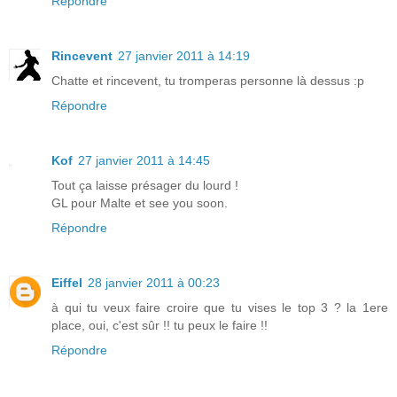
Répondre
Rincevent
27 janvier 2011 à 14:19
Chatte et rincevent, tu tromperas personne là dessus :p
Répondre
Kof
27 janvier 2011 à 14:45
Tout ça laisse présager du lourd !
GL pour Malte et see you soon.
Répondre
Eiffel
28 janvier 2011 à 00:23
à qui tu veux faire croire que tu vises le top 3 ? la 1ere
place, oui, c'est sûr !! tu peux le faire !!
Répondre