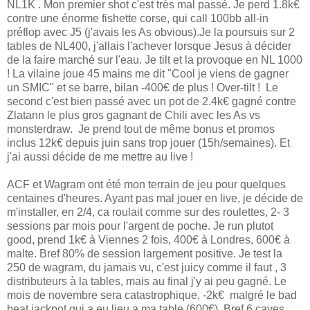
NL1K . Mon premier shot c'est très mal passé. Je perd 1.8k€
contre une énorme fishette corse, qui call 100bb all-in
préflop avec J5 (j'avais les As obvious).Je la poursuis sur 2
tables de NL400, j'allais l'achever lorsque Jesus à décider
de la faire marché sur l'eau. Je tilt et la provoque en NL 1000
! La vilaine joue 45 mains me dit "Cool je viens de gagner
un SMIC" et se barre, bilan -400€ de plus ! Over-tilt ! Le
second c'est bien passé avec un pot de 2.4k€ gagné contre
Zlatann le plus gros gagnant de Chili avec les As vs
monsterdraw. Je prend tout de même bonus et promos
inclus 12k€ depuis juin sans trop jouer (15h/semaines). Et
j'ai aussi décide de me mettre au live !
ACF et Wagram ont été mon terrain de jeu pour quelques
centaines d'heures. Ayant pas mal jouer en live, je décide de
m'installer, en 2/4, ca roulait comme sur des roulettes, 2- 3
sessions par mois pour l'argent de poche. Je run plutot
good, prend 1k€ à Viennes 2 fois, 400€ à Londres, 600€ à
malte. Bref 80% de session largement positive. Je test la
250 de wagram, du jamais vu, c'est juicy comme il faut , 3
distributeurs à la tables, mais au final j'y ai peu gagné. Le
mois de novembre sera catastrophique, -2k€ malgré le bad
beat jackpot qui a eu lieu a ma table (600€). Bref 6 caves