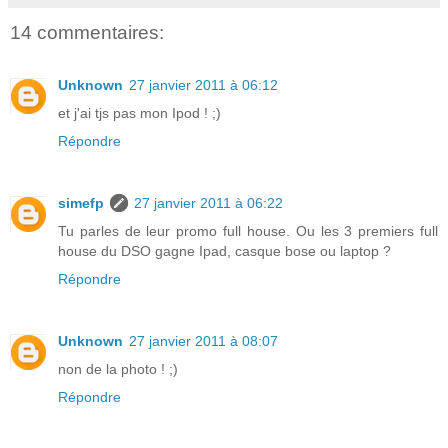
14 commentaires:
Unknown
27 janvier 2011 à 06:12
et j'ai tjs pas mon Ipod ! ;)
Répondre
simefp
27 janvier 2011 à 06:22
Tu parles de leur promo full house. Ou les 3 premiers full
house du DSO gagne Ipad, casque bose ou laptop ?
Répondre
Unknown
27 janvier 2011 à 08:07
non de la photo ! ;)
Répondre