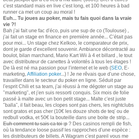
c'est standard mais en live c'est long, et 100 heures à bad
runner ca met un coup au moral !
Euh... Tu joues au poker, mais tu fais quoi dans la vraie
vie ?!
Bah j'ai fait une fac d'éco, puis une sup de co (Toulouse) ,
j'ai fait un stage en finance en première année... C'était pas
pour moi... Un stage chez Kelkoo, le comparateur de prix,
dont je garde d'excellent souvenir. Ambiance décontracté au
boulot, bilan marchand, Mario Kart Wii à 4 et billard , le tout
avec distributeur de canettes à volontés à tous les étages !
De là est né ma passion pour l'internet et le web (
SEO
, E-
marketing,
Affiliation poker
...) ! Je ne rêvais que d'une chose,
travailler dans le secteur du poker en ligne. Séduit par
l'esprit Chili et sa team, j'ai réussi à me dégoter un stage au
"marketing", et j'en suis ressorti conquis. Six mois de folie
passé à malte avec un bon petit stage... Malte c'est juste
"balla", il fait beau, les clopes sont pas chers, les nightclubs
sont gratos et pas cher (10€ les douze shots de teq' ou de
redbull vodka, et 50€ la bouteille dans une boite de strip...
Euh comment tu sais ca toi :p
? Des casinos rempli de fish,
où la tendance loose passif les rapproches d'une espèce :
les distributeurs de billets. A Wagram c'est pareil vous me