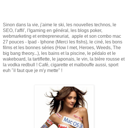
Sinon dans la vie, j'aime le ski, les nouvelles technos, le
SEO, l'affil', l'Igaming en général, les blogs poker,
webmarketing et entrepreneuriat, apple et son combo mac
27 pouces - Ipad - Iphone (Merci les fishs), le ciné, les bons
films et les bonnes séries (How I met, Heroes, Weeds, The
big bang theory...), les bains et la piscine, le pédalo et le
wakeboard, la tartiflette, le japonais, le vin, la bière rousse et
la vodka redbull ! Café, cigarette et malbouffe aussi, sport
euh "il faut que je m'y mette" !