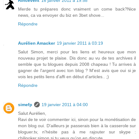
Rincevent
16 janvier 2011 à 19:58
Merde tu prépares donc vraiment un come back?Nice
news, ca va envoyer du biz en 3bet shove...
Répondre
Aurélien Amacker
19 janvier 2011 à 03:19
Salut Simon, merci pour les liens et heureux que mon
nouveau projet te plaise. Dis donc au vu de tes archives il
semble que tu blogues depuis 2008 chapeau ! Tu arrives à
gagner de l'argent avec ton blog ? M'est avis que oui si je
vois les petits liens d'affi en début d'articles.. ;)
Répondre
simefp
19 janvier 2011 à 04:00
Salut Aurélien,
Ravi de te voir commenter ici, sinon pour la monétisation de
mon blog oui. D'ailleurs je passerais bien à la casserole sur
bloguer.tv, n'hésite pas à me rajouter sur skype :
chilipoker.simon si tu veux qu'on en discute...