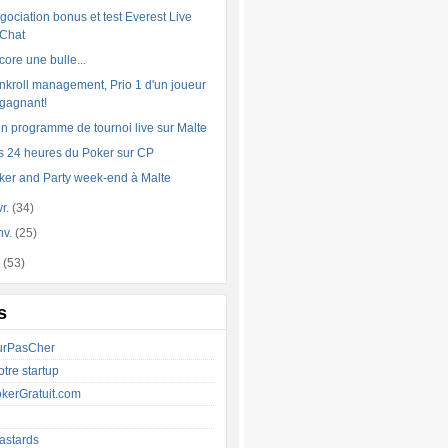
gociation bonus et test Everest Live
Chat
core une bulle...
nkroll management, Prio 1 d'un joueur
gagnant!
n programme de tournoi live sur Malte
s 24 heures du Poker sur CP
ker and Party week-end à Malte
vr.
(34)
nv.
(25)
8
(53)
s
urPasCher
tre startup
kerGratuit.com
astards