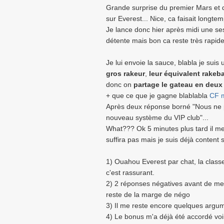
Grande surprise du premier Mars et d
sur Everest... Nice, ca faisait longtemp
Je lance donc hier après midi une ses
détente mais bon ca reste très rap
Je lui envoie la sauce, blabla je suis
gros rakeur
,
leur équivalent rakeba
donc on
partage le gateau en deux 
+ que ce que je gagne blablabla
CF m
Après deux réponse borné "Nous ne 
nouveau système du VIP club"...
What??? Ok 5 minutes plus tard il m
suffira pas mais je suis déjà content s
1) Ouahou Everest par chat, la class
c'est rassurant.
2) 2 réponses négatives avant de me 
reste de la marge de négo
3) Il me reste encore quelques arg
4) Le bonus m'a déjà été accordé voi