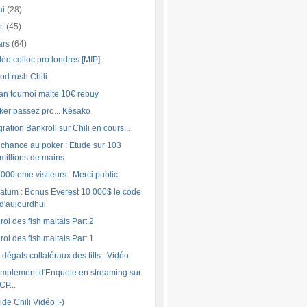
ai
(28)
r.
(45)
ars
(64)
déo colloc pro londres [MIP]
od rush Chili
lan tournoi malte 10€ rebuy
ker passez pro... Késako
ration Bankroll sur Chili en cours...
 chance au poker : Etude sur 103
millions de mains
 000 eme visiteurs : Merci public
ratum : Bonus Everest 10 000$ le code
d'aujourdhui
roi des fish maltais Part 2
roi des fish maltais Part 1
 dégats collatéraux des tilts : Vidéo
mplément d'Enquete en streaming sur
CP...
ide Chili Vidéo :-)