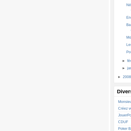
Né
En
Ba
Mo
Le
Po
►
fé
►
ja
►
200
Diver
Monsie
Créez vo
JouerPo
CDUF
Poker B