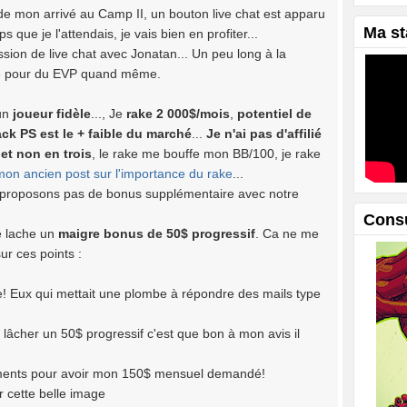
e mon arrivé au Camp II, un bouton live chat est apparu
Ma st
s que je l'attendais, je vais bien en profiter...
sion de live chat avec Jonatan... Un peu long à la
ide pour du EVP quand même.
 un
joueur fidèle
..., Je
rake 2 000$/mois
,
potentiel de
ck PS est le + faible du marché
...
Je n'ai pas d'affilié
et non en trois
, le rake me bouffe mon BB/100, je rake
on ancien post sur l'importance du rake
...
proposons pas de bonus supplémentaire avec notre
Cons
e lache un
maigre bonus de 50$ progressif
. Ca ne me
ur ces points :
e! Eux qui mettait une plombe à répondre des mails type
lâcher un 50$ progressif c'est que bon à mon avis il
uments pour avoir mon 150$ mensuel demandé!
r cette belle image