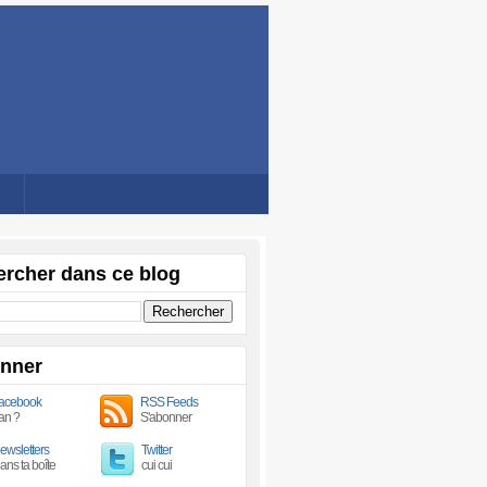
rcher dans ce blog
onner
acebook
RSS Feeds
an ?
S'abonner
ewsletters
Twitter
ans ta boîte
cui cui