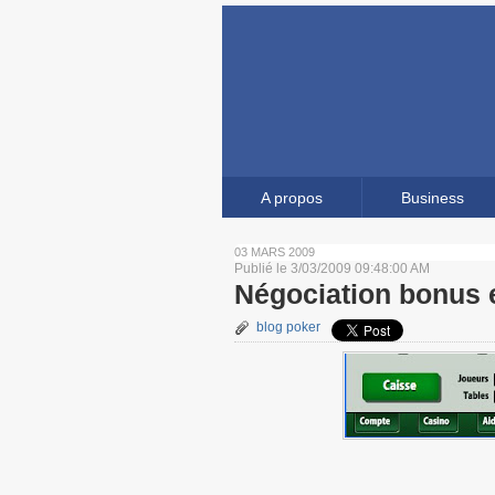
A propos
Business
03 MARS 2009
Publié le
3/03/2009 09:48:00 AM
Négociation bonus e
blog poker