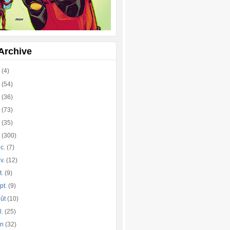
Archive
4
(4)
3
(54)
2
(36)
1
(73)
0
(35)
9
(300)
c.
(7)
v.
(12)
t.
(9)
pt.
(9)
oût
(10)
l.
(25)
in
(32)