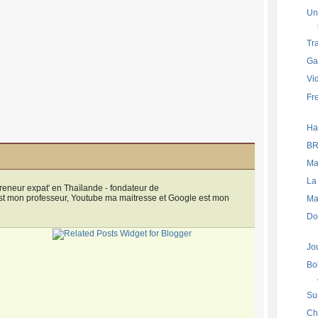
Un
Tra
Ga
Vi
Fr
Ha
BR
Ma
La 
eneur expat' en Thaïlande - fondateur de
 est mon professeur, Youtube ma maitresse et Google est mon
Ma
Do
Jou
Bo
Su
Ch