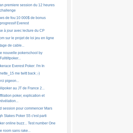
lan premiere session du 12 heures
challenge
ws de fou:10 000$ de bonus
progressif Everest
se à jour avec lecture du CP
om sur le projet de loi jeu en ligne
tage de cable...
e nouvelle pokerschool by
Fulltiltpoker...
kerace Everest Poker: I'm In
nette_15 me twitt back ;-)
rci pigeon...
ilipoker au JT de France 2...
ffilation poker, explication et
révélation...
d session pour commencer Mars
gh Stakes Poker S5 c'est parti
ker online buzz... Test number One
e room sans rake...