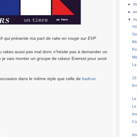
►
m
►
av
▼
m
Vi
Go
he.fr qui présente ma part de rake en rouge sur EVP
Bi
Po
e tu rakes aussi pas mal donc n'hésite pas à demander un
Mig
e je vais monter un groupe de rakeur Everest pour avoir
La
10
r l'occasion dans le même style que celle de
badrun
Er
Le 
Le 
les
Co
Ins