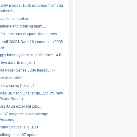
 rally Everest 10K$ progressif / 24h du
poker Sa...
vailler son poker...
mblers and drinking night...
déo : Les pros claquent leur thunes...
eeroll 2000$ Bwin 16 joueurs et +200$
:-p
ppy birthday from Miss Variance +4 BI
 live dans le rouge :-(
lta Poker Series 330€ freezout :-)
crise en vidéo...
 new config Poker ;-)
yles Brunson Challenge...Old VS New
Poker Genera...
ez JJ un excellent tuto....
ku87 remporte son challenge...
Amazing
nday Shot de la NL100
allenge boku87 update