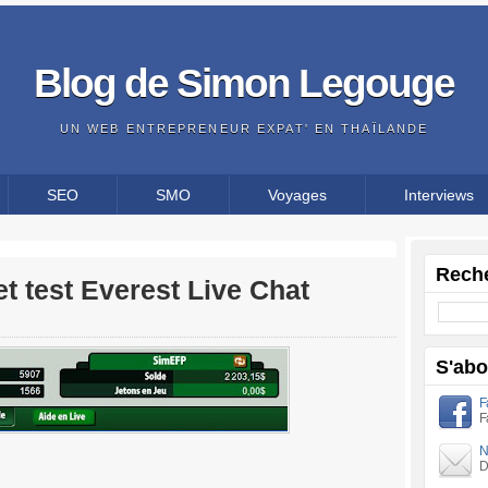
Blog de Simon Legouge
UN WEB ENTREPRENEUR EXPAT' EN THAÏLANDE
SEO
SMO
Voyages
Interviews
Reche
t test Everest Live Chat
S'ab
F
F
N
D