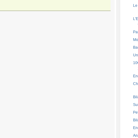
Le
L'
Pa
Mo
Ba
Un 
10€
En
Ch
Bi
Su
Pe
Bi
En
An