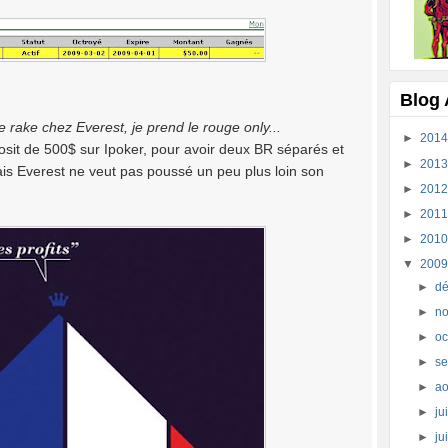
Blog 
 rake chez Everest, je prend le rouge only...
►
201
osit de 500$ sur Ipoker, pour avoir deux BR séparés et
►
201
ais Everest ne veut pas poussé un peu plus loin son
►
201
►
201
►
201
▼
200
►
dé
►
no
►
oc
►
se
►
a
►
jui
►
ju