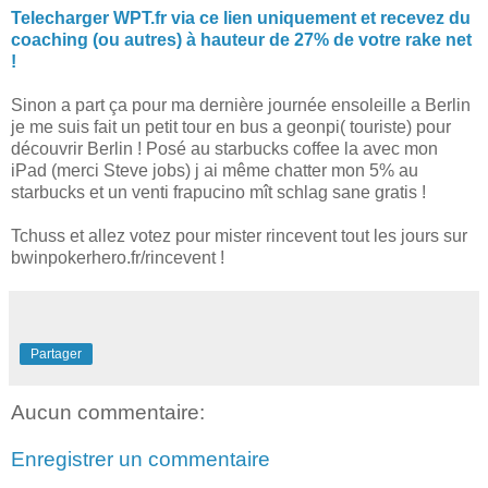
Telecharger WPT.fr via ce lien uniquement et recevez du
coaching (ou autres) à hauteur de 27% de votre rake net
!
Sinon a part ça pour ma dernière journée ensoleille a Berlin
je me suis fait un petit tour en bus a geonpi( touriste) pour
découvrir Berlin ! Posé au starbucks coffee la avec mon
iPad (merci Steve jobs) j ai même chatter mon 5% au
starbucks et un venti frapucino mît schlag sane gratis !
Tchuss et allez votez pour mister rincevent tout les jours sur
bwinpokerhero.fr/rincevent !
Partager
Aucun commentaire:
Enregistrer un commentaire