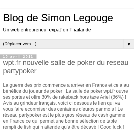
Blog de Simon Legouge
Un web entrepreneur expat' en Thaïlande
▼
10 avril 2011
wpt.fr nouvelle salle de poker du reseau
partypoker
La guerre des prix commence a arriver en France et cela au
bénéfice du joueur de poker ! La salle de poker wpt.fr ouvre
ses portes et offre 30% de rakeback hors taxe Ariel (36%) !
Avis au grindeur français, voici ci dessous le lien qui va
vous faire econmiser des centaines d'euros par mois ! Le
réseau partypoker est le plus gros réseau de cash gamme
en France ce qui permet une bonne sélection de table
rempli de fish qui n attende qu'à être décavé ! Good luck !